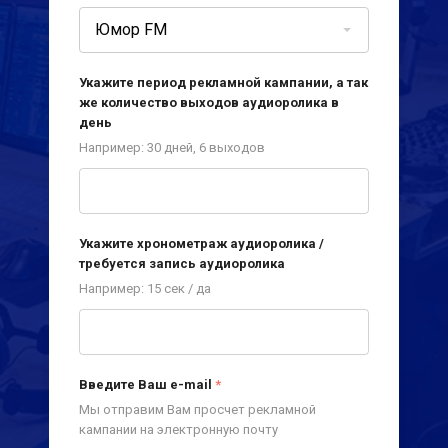
Юмор FM
Укажите период рекламной кампании, а так
же количество выходов аудиоролика в
день
Например: 30 дней, 6 выходов
Укажите хронометраж аудиоролика /
требуется запись аудиоролика
Например: 15 сек / да
Введите Ваш e-mail
*
Мы отправим Вам просчет рекламной
кампании на электронную почту