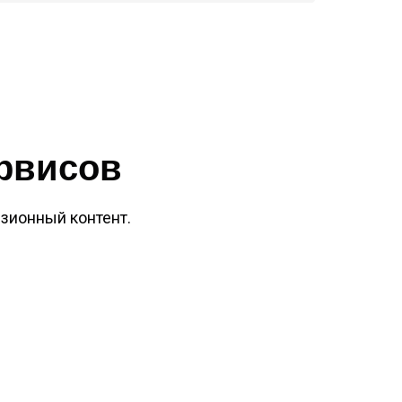
ервисов
зионный контент.
!