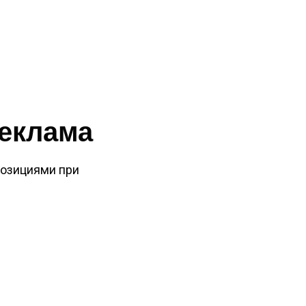
реклама
озициями при