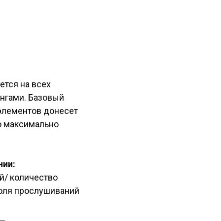
ется на всех
ингами. Базовый
элементов донесет
до максимально
нии:
й/ количество
оля прослушиваний